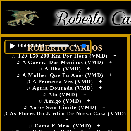
roberto-carlos
00:00
/
00:00
ROBERTO CARLOS
♫ 120 150 200 Km Por Hora (VMD)
+
♫ A Guerra Dos Meninos (VMD)
+
♫ A Ilha (VMD)
+
♫ A Mulher Que Eu Amo (VMD)
+
♫ A Primeira Vez (VMD)
+
♫ Aguia Dourada (VMD)
+
♫ Alo (VMD)
+
♫ Amigo (VMD)
+
♫ Amor Sem Limite (VMD)
+
♫ As Flores Do Jardim De Nossa Casa (VMD)
+
♫ Cama E Mesa (VMD)
+