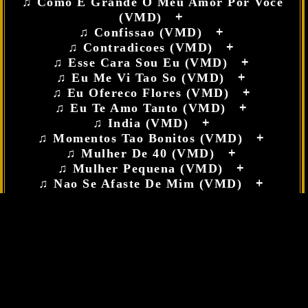
♫ Como E Grande O Meu Amor Por Voce
(VMD)
+
♫ Confissao (VMD)
+
♫ Contradicoes (VMD)
+
♫ Esse Cara Sou Eu (VMD)
+
♫ Eu Me Vi Tao So (VMD)
+
♫ Eu Ofereco Flores (VMD)
+
♫ Eu Te Amo Tanto (VMD)
+
♫ India (VMD)
+
♫ Momentos Tao Bonitos (VMD)
+
♫ Mulher De 40 (VMD)
+
♫ Mulher Pequena (VMD)
+
♫ Nao Se Afaste De Mim (VMD)
+
♫ Nao Se Esqueca De Mim (VMD)
+
♫ Nossa Cancao (VMD)
+
♫ O Amor E Mais (VMD)
+
♫ O Gosto De Tudo (VMD)
+
♫ O Grande Amor Da Minha Vida (VMD)
+
♫ O Grude (VMD)
+
♫ O Progresso (VMD)
+
♫ Outra Vez (VMD)
+